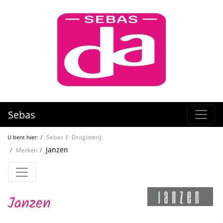
Sebas
Sebas
Drogisterij:
U bent hier:
Janzen
Merken
Janzen