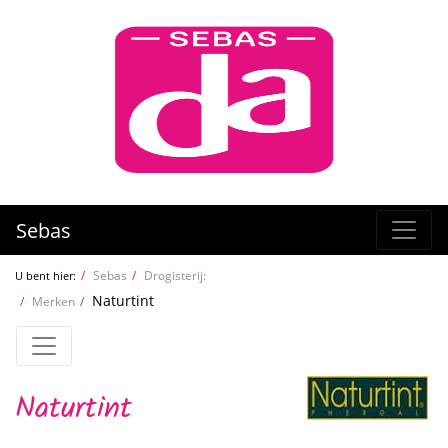
Sebas
Sebas
Drogisterij:
U bent hier:
Naturtint
Merken
Naturtint