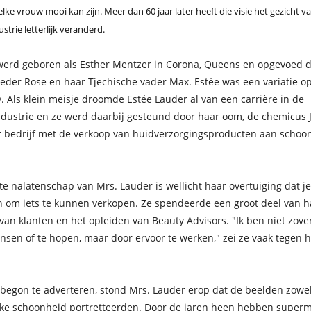
elke vrouw mooi kan zijn. Meer dan 60 jaar later heeft die visie het gezicht v
trie letterlijk veranderd.
werd geboren als Esther Mentzer in Corona, Queens en opgevoed 
der Rose en haar Tjechische vader Max. Estée was een variatie o
 Als klein meisje droomde Estée Lauder al van een carrière in de
dustrie en ze werd daarbij gesteund door haar oom, de chemicus 
ar bedrijf met de verkoop van huidverzorgingsproducten aan schoo
te nalatenschap van Mrs. Lauder is wellicht haar overtuiging dat je
 om iets te kunnen verkopen. Ze spendeerde een groot deel van ha
van klanten en het opleiden van Beauty Advisors. "Ik ben niet zov
nsen of te hopen, maar door ervoor te werken," zei ze vaak tegen 
.
 begon te adverteren, stond Mrs. Lauder erop dat de beelden zowe
ijke schoonheid portretteerden. Door de jaren heen hebben super