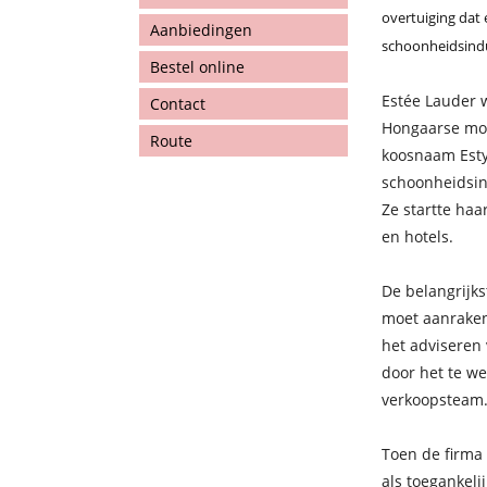
overtuiging dat 
Aanbiedingen
schoonheidsindus
Bestel online
Estée Lauder 
Contact
Hongaarse moe
Route
koosnaam Esty.
schoonheidsin
Ze startte ha
en hotels.
De belangrijks
moet aanraken
het adviseren 
door het te we
verkoopsteam
Toen de firma
als toegankel