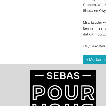
Graham, Willow
Rhoda en Gwyn
Mrs. Lauder wa
Eén van haar v
dat dit mooi 
De prodcuten 
« Merken o