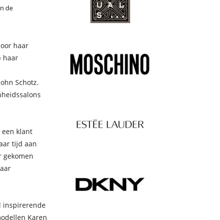
an de
door haar
p haar
John Schotz.
nheidssalons
 een klant
ar tijd aan
er gekomen
haar
l inspirerende
modellen Karen