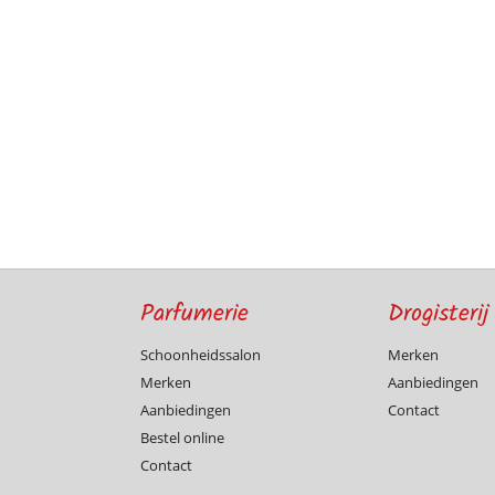
Parfumerie
Drogisterij
Schoonheidssalon
Merken
Merken
Aanbiedingen
Aanbiedingen
Contact
Bestel online
Contact