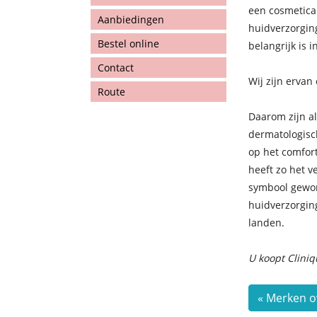
een cosmetica 
Aanbiedingen
huidverzorgin
Bestel online
belangrijk is 
Contact
Wij zijn ervan
Route
Daarom zijn a
dermatologisc
op het comfor
heeft zo het v
symbool gewor
huidverzorgin
landen.
U koopt Clini
« Merken o