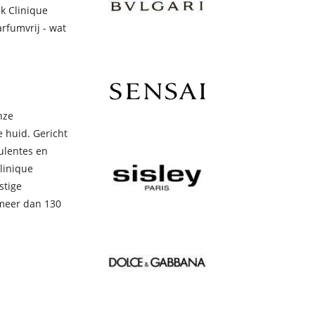
k Clinique
rfumvrij - wat
nze
 huid. Gericht
ulentes en
linique
stige
 meer dan 130