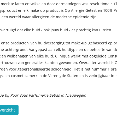
merk te laten ontwikkelen door dermatologen was revolutionair. El
gsproduct en elk make-up product is Op Allergie Getest en 100% Pa
in een wereld waar allergieën de moderne epidemie zijn.
 overtuigd dat elke huid - ook jouw huid - er prachtig kan uitzien.
l onze producten, van huidverzorging tot make-up, gebaseerd op o
he achtergrond. Aangepast aan elk huidtype en de behoefte van de
t en welbehagen van elke huid. Clinique werkt met opgeleide Cons
ertrouwen van generaties klanten gewonnen. Overal ter wereld is C
den voor gepersonaliseerde schoonheid. Het is het nummer 1 pre
gs- en cosmeticamerk in de Verenigde Staten en is verkrijgbaar in
que bij Pour Vous Parfumerie Sebas in Nieuwegein
verzicht