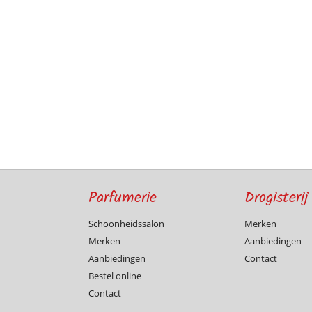
Parfumerie
Drogisterij
Schoonheidssalon
Merken
Merken
Aanbiedingen
Aanbiedingen
Contact
Bestel online
Contact