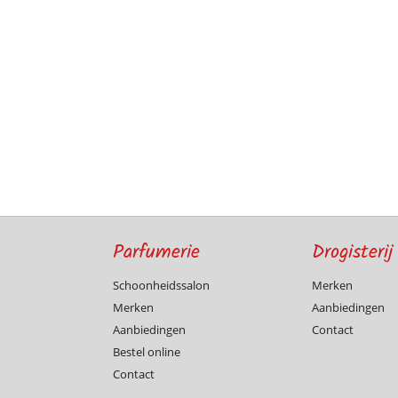
Parfumerie
Drogisterij
Schoonheidssalon
Merken
Merken
Aanbiedingen
Aanbiedingen
Contact
Bestel online
Contact