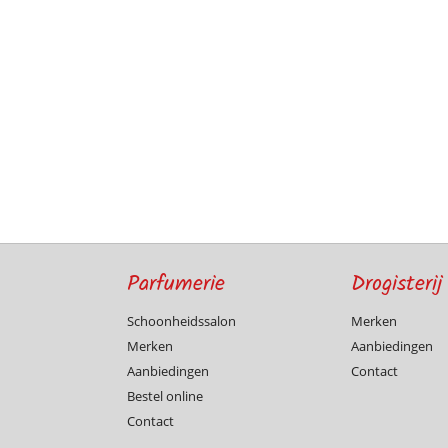
Parfumerie
Drogisterij
Schoonheidssalon
Merken
Merken
Aanbiedingen
Aanbiedingen
Contact
Bestel online
Contact