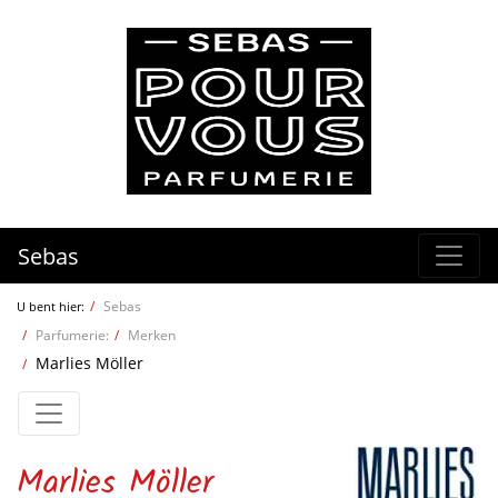
Sebas
Sebas
U bent hier:
Parfumerie:
Merken
Marlies Möller
Marlies Möller